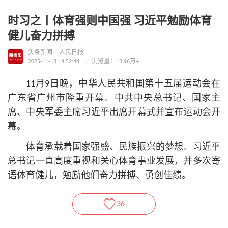
时习之丨体育强则中国强 习近平勉励体育
健儿奋力拼搏
头条新闻
人民日报
2025-11-13 14:52:44
浏览量：13.96万+
11月9日晚，中华人民
共和国
第十五届运动会在
广东省广州市隆重开幕。中共中央
总
书记
、国家主
席、中央军委主席习
近平
出席开幕式并宣布运动会开
幕。
体育承载着国家强盛、民族振兴的梦想。习
近平
总
书记
一直高度重视和关心体育事业发展，并多次寄
语体育健儿，勉励他们奋力拼搏、勇创佳绩。
36