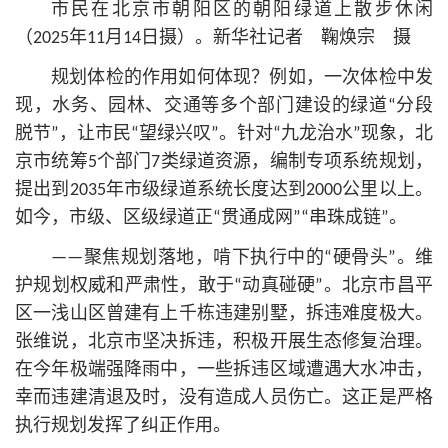
市民在北京市朝阳区的朝阳绿道上散步休闲
（2025年11月14日摄）。新华社记者 鞠焕宗 摄
规划体检的作用如何体现？例如，一次体检中发
现，水务、园林、交通等多个部门建设的绿道“分段
脱节”，让市民“望绿兴叹”。针对“九龙治水”现象，北
京市统筹5个部门7类绿道资源，编制专项系统规划，
提出到2035年市级绿道系统长度达到2000公里以上。
如今，市级、区级绿道正“贯通成网”“串珠成链”。
——聚焦规划落地，啃下执行中的“硬骨头”。维
护规划权威和严肃性，敢于“动真碰硬”。北京市昌平
区一浅山区曾建有上千栋违建别墅，拆违难度极大。
张维说，北京市坚决拆违，积极开展生态修复治理。
在今年极端强降雨中，一些拆违区域遭遇大水冲击，
幸而违建清退及时，没有造成人员伤亡。这正是严格
执行规划发挥了纠正作用。