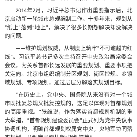
2014年2月，习
近平
总
书记
作出重要指示后，北
京启动新一轮城市总规编制工作。十多年来，规划从
“纸上”落到“地上”，解决了很多长期想解决却没解决
的问题。
——维护规划权威，从制度上筑牢“不可逾越的红
线”。习
近平
总
书记
多次主持召开中央政治局常委会
会议，为关系首都长远发展的重要规划、重要事项把
关定向。北京市组织编制分区规划、街区控规、乡镇
域规划、专项规划，通过层层分解落实规划目标。
“在历史上，党中央、国务院从来没有对一个城
市既批复总规又批复控规的，这足以体现对首都规划
的高度重视。”张维说，作为落实首都规划机制的重
大举措，“首都规划建设委员会”正式列为党中央议事
协调机构，明确首都规划权属党中央，央地军协同落