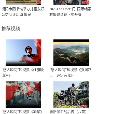
衡阳市图书馆举办儿童友好
2025The Door“门”国际绳索
公益阅读活动 援藏
救援邀请赛正式开赛
推荐视频
“感人瞬间”短视频《红旗映
“感人瞬间”短视频《强国路
山河》
上，必定有我》
“感人瞬间”短视频《凝聚》
衡阳保卫战后传（八首）