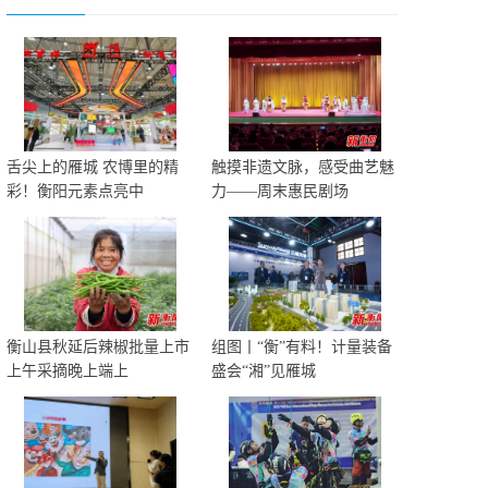
舌尖上的雁城 农博里的精
触摸非遗文脉，感受曲艺魅
彩！衡阳元素点亮中
力——周末惠民剧场
衡山县秋延后辣椒批量上市
组图丨“衡”有料！计量装备
上午采摘晚上端上
盛会“湘”见雁城