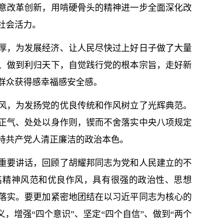
意改革创新，用啃硬骨头的精神进一步全面深化改
社会活力。
厚，为发展经济、让人民尽快过上好日子做了大量
、做到利归天下，自觉践行党的根本宗旨，走好新
群众获得感幸福感安全感。
风，为发扬党的优良传统和作风树立了光辉典范。
正气、处处以身作则，锲而不舍落实中央八项规定
持共产党人清正廉洁的政治本色。
重要讲话，回顾了胡耀邦同志为党和人民建立的不
高精神风范和优良作风，具有很强的政治性、思想
落实。要更加紧密地团结在以习
近平
同志为
核心
的
，增强“四个意识”、坚定“四个自信”、做到“两个