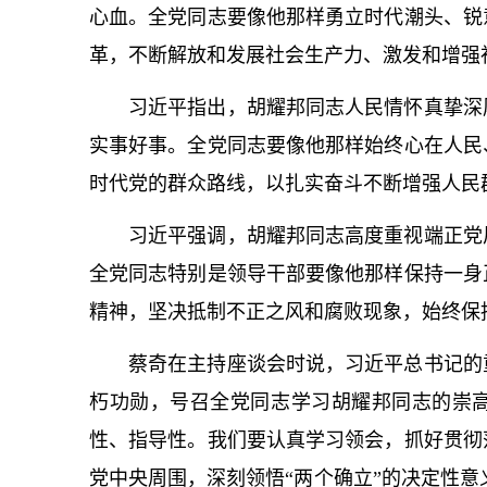
心血。全党同志要像他那样勇立时代潮头、锐
革，不断解放和发展社会生产力、激发和增强
习
近平
指出，胡耀邦同志人民情怀真挚深
实事好事。全党同志要像他那样始终心在人民
时代党的群众路线，以扎实奋斗不断增强人民
习
近平
强调，胡耀邦同志高度重视端正党
全党同志特别是领导干部要像他那样保持一身
精神，坚决抵制不正之风和腐败现象，始终保
蔡奇在主持座谈会时说，习
近平
总
书记
的
朽功勋，号召全党同志学习胡耀邦同志的崇
性、指导性。我们要认真学习领会，抓好贯彻
党中央周围，深刻领悟“两个确立”的决定性意义