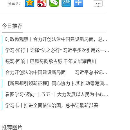
分享到：
今日推荐
时政微观察丨合力开创法治中国建设新局面，总书记提出新要求
学习·知行丨诠释“法之必行” 习近平多次引用这一典故
镜观·回响｜巴风蜀韵承古脉 千年文华耀西川
合力开创法治中国建设新局面——习近平总书记对全面依法治国工作的重要指示引发热烈反响
【新思想引领新征程】同心协力 扎实推动粤港澳大湾区向一流湾区迈进
看图学习·迈向“十五五”｜大力发展以人民为中心的体育事业 总书记牵挂于心
学习卡丨推进全面依法治国，总书记最新部署
推荐图片