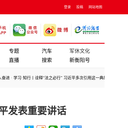
登录
投稿
网站地图
专题
汽车
军休文化
直播
搜索
新衡阳号
进
·
学习·知行丨诠释“法之必行” 习近平多次引用这一典故
·
镜观·回响｜
进
·
学习·知行丨诠释“法之必行” 习近平多次引用这一典故
·
镜观·回响｜
近平发表重要讲话