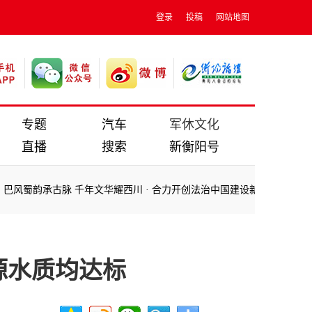
登录
投稿
网站地图
专题
汽车
军休文化
直播
搜索
新衡阳号
巴风蜀韵承古脉 千年文华耀西川
·
合力开创法治中国建设新局面——习近
巴风蜀韵承古脉 千年文华耀西川
·
合力开创法治中国建设新局面——习近
源水质均达标