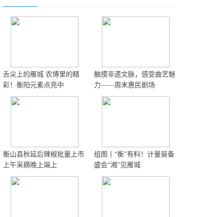
舌尖上的雁城 农博里的精
触摸非遗文脉，感受曲艺魅
彩！衡阳元素点亮中
力——周末惠民剧场
衡山县秋延后辣椒批量上市
组图丨“衡”有料！计量装备
上午采摘晚上端上
盛会“湘”见雁城