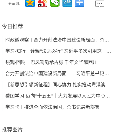
分享到：
今日推荐
时政微观察丨合力开创法治中国建设新局面，总书记提出新要求
学习·知行丨诠释“法之必行” 习近平多次引用这一典故
镜观·回响｜巴风蜀韵承古脉 千年文华耀西川
合力开创法治中国建设新局面——习近平总书记对全面依法治国工作的重要指示引发热烈反响
【新思想引领新征程】同心协力 扎实推动粤港澳大湾区向一流湾区迈进
看图学习·迈向“十五五”｜大力发展以人民为中心的体育事业 总书记牵挂于心
学习卡丨推进全面依法治国，总书记最新部署
推荐图片