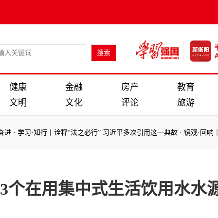
健康
金融
房产
教育
文明
文化
评论
旅游
进
·
学习·知行丨诠释“法之必行” 习近平多次引用这一典故
·
镜观·回响｜
：
进
·
学习·知行丨诠释“法之必行” 习近平多次引用这一典故
·
镜观·回响｜
的3个在用集中式生活饮用水水