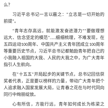
么？
习
近平
总
书记
一言以蔽之：“立志是一切开始的
前提”。
“青年志存高远，就能激发奋进潜力”“要做理想
远大、信念坚定的模范”……细细梳理，不难发现，在
五四运动100周年、中国共产主义青年团成立100周年
等重要历史节点，习
近平
总
书记
都勉励青年把自己的
小我融入祖国的大我、人民的大我之中，为广大青年
指引人生航向。
在“十五五”开局起步的关键节点，
总
书记
回信获
奖者代表，正是要以榜样的力量，带动广大青年把个
人追求融入国家发展大局，让青春之花在与时代同向
同行中绚丽绽放。
心有所信，方能行远，青年如何成长为栋梁之