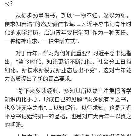
材？
从徒步30里借书，到以“一物不知，深以为耻，
便求知若渴”的态度徜徉书海……习
近平
总
书记
青年时
代的求学经历，启迪青年要把学习“作为一种责任、
一种精神追求、一种生活方式”。
对于青年，学习为何如此重要？习
近平
总
书记
指
出，“当今时代，知识更新不断加快，社会分工日益
细化，新技术新模式新业态层出不穷”，这对青年能
力素质提出了新的更高要求。
“静下来多读经典，多知其所以然”“注重把所学
知识内化于心，形成自己的见解”“既多读有字之书，
也多读无字之书”……以知促行、以行求知，这是习
近
平
总
书记
始终如一的品格，也是对广大青年一以贯之
的期盼。