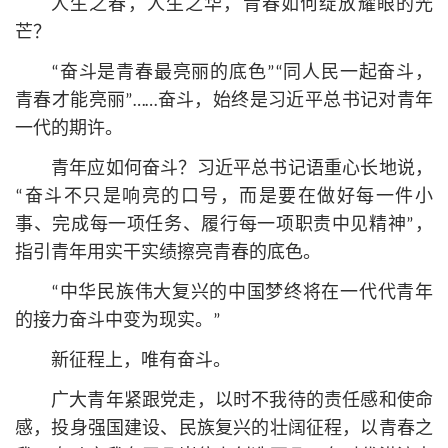
人生之春，人生之华，青春如何绽放耀眼的光
芒？
“奋斗是青春最亮丽的底色”“同人民一起奋斗，
青春才能亮丽”……奋斗，始终是习
近平
总
书记
对青年
一代的期许。
青年应如何奋斗？习
近平
总
书记
语重心长地说，
“奋斗不只是响亮的口号，而是要在做好每一件小
事、完成每一项任务、履行每一项职责中见精神”，
指引青年用实干实绩擦亮青春的底色。
“中华民族伟大复兴的中国梦终将在一代代青年
的接力奋斗中变为现实。”
新征程上，唯有奋斗。
广大青年紧跟党走，以时不我待的责任感和使命
感，投身强国建设、民族复兴的壮阔征程，以青春之