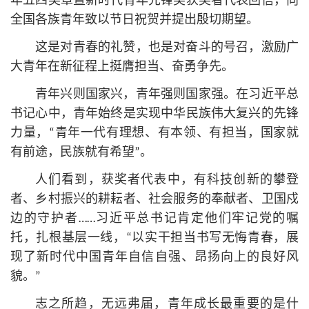
年五四奖章暨新时代青年先锋奖获奖者代表回信，向
全国各族青年致以节日祝贺并提出殷切期望。
这是对青春的礼赞，也是对奋斗的号召，激励广
大青年在新征程上挺膺担当、奋勇争先。
青年兴则国家兴，青年强则国家强。在习
近平
总
书记
心中，青年始终是实现中华民族伟大复兴的先锋
力量，“青年一代有理想、有本领、有担当，国家就
有前途，民族就有希望”。
人们看到，获奖者代表中，有科技创新的攀登
者、乡村振兴的耕耘者、社会服务的奉献者、卫国戍
边的守护者……习
近平
总
书记
肯定他们牢记党的嘱
托，扎根基层一线，“以实干担当书写无悔青春，展
现了新时代中国青年自信自强、昂扬向上的良好风
貌。”
志之所趋，无远弗届，青年成长最重要的是什