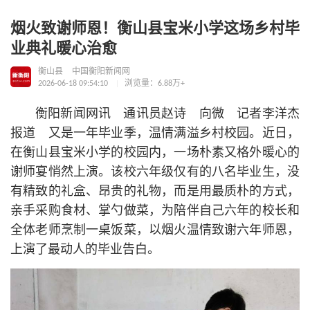
烟火致谢师恩！衡山县宝米小学这场乡村毕
业典礼暖心治愈
衡山县
中国衡阳新闻网
2026-06-18 09:54:10
浏览量：6.88万+
衡阳新闻网讯 通讯员赵诗 向微 记者李洋杰
报道 又是一年毕业季，温情满溢乡村校园。近日，
在衡山县宝米小学的校园内，一场朴素又格外暖心的
谢师宴悄然上演。该校六年级仅有的八名毕业生，没
有精致的礼盒、昂贵的礼物，而是用最质朴的方式，
亲手采购食材、掌勺做菜，为陪伴自己六年的校长和
全体老师烹制一桌饭菜，以烟火温情致谢六年师恩，
上演了最动人的毕业告白。