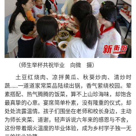
（师生举杯共祝毕业 向微 摄）
土豆红烧肉、凉拌黄瓜、秋葵炒肉、清炒时
蔬……一道道家常菜品陆续出锅，香气萦绕校园。荤
素搭配、热气腾腾的饭菜，算不上山珍海味，却饱含
最真挚的心意。宴席简单朴素，没有隆重的仪式，却
处处流露温情。孩子们围坐在老师和校长身边，主动
为师长夹菜、道谢，轻声诉说六年来的感恩与不舍，
这份带着烟火温度的毕业体验，成为乡村学子独一无