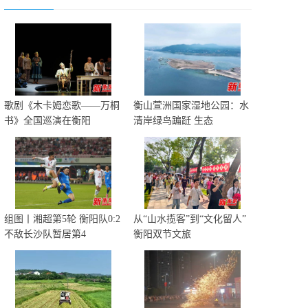
歌剧《木卡姆恋歌——万桐
衡山萱洲国家湿地公园：水
书》全国巡演在衡阳
清岸绿鸟蹁跹 生态
组图丨湘超第5轮 衡阳队0:2
从“山水揽客”到“文化留人”
不敌长沙队暂居第4
衡阳双节文旅