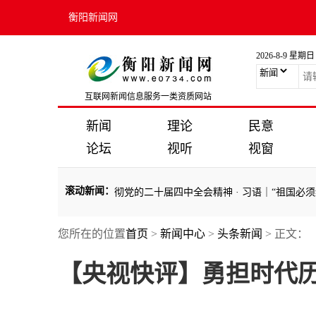
衡阳新闻网
2026-8-9 星期日
互联网新闻信息服务一类资质网站
新闻
理论
民意
论坛
视听
视窗
滚动新闻
：
·
乘势而上，续写中国奇迹新篇章——党的二十届四
您所在的位置
首页
>
新闻中心
>
头条新闻
> 正文：
·
乘势而上，续写中国奇迹新篇章——党的二十届四
【央视快评】勇担时代历