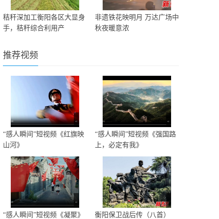
秸秆深加工衡阳各区大显身
非遗铁花映明月 万达广场中
手，秸秆综合利用产
秋夜暖意浓
推荐视频
“感人瞬间”短视频《红旗映
“感人瞬间”短视频《强国路
山河》
上，必定有我》
“感人瞬间”短视频《凝聚》
衡阳保卫战后传（八首）