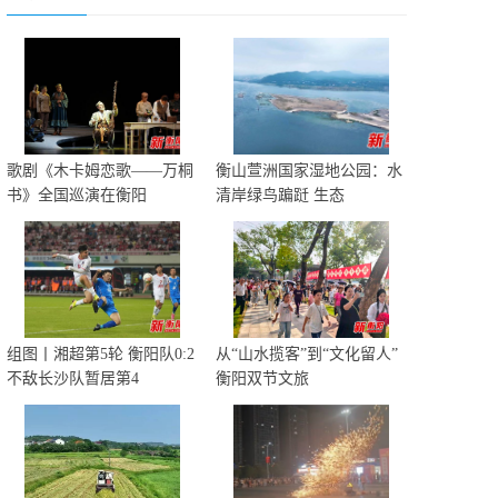
歌剧《木卡姆恋歌——万桐
衡山萱洲国家湿地公园：水
书》全国巡演在衡阳
清岸绿鸟蹁跹 生态
组图丨湘超第5轮 衡阳队0:2
从“山水揽客”到“文化留人”
不敌长沙队暂居第4
衡阳双节文旅