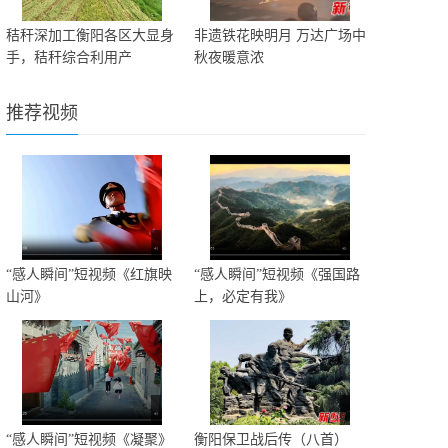
秸秆深加工衡阳各区大显身
非遗铁花映明月 万达广场中
手，秸秆综合利用产
秋夜暖意浓
推荐视频
“感人瞬间”短视频《红旗映
“感人瞬间”短视频《强国路
山河》
上，必定有我》
“感人瞬间”短视频《凝聚》
衡阳保卫战后传（八首）