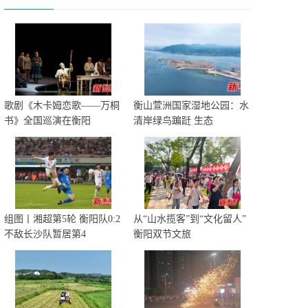
歌剧《木卡姆恋歌——万桐
衡山萱洲国家湿地公园：水
书》全国巡演在衡阳
清岸绿鸟蹁跹 生态
组图丨湘超第5轮 衡阳队0:2
从“山水揽客”到“文化留人”
不敌长沙队暂居第4
衡阳双节文旅