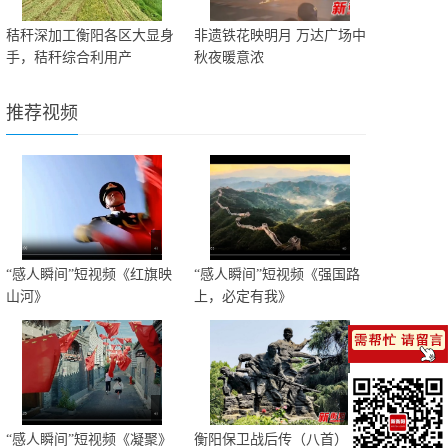
秸秆深加工衡阳各区大显身
非遗铁花映明月 万达广场中
手，秸秆综合利用产
秋夜暖意浓
推荐视频
“感人瞬间”短视频《红旗映
“感人瞬间”短视频《强国路
山河》
上，必定有我》
“感人瞬间”短视频《凝聚》
衡阳保卫战后传（八首）