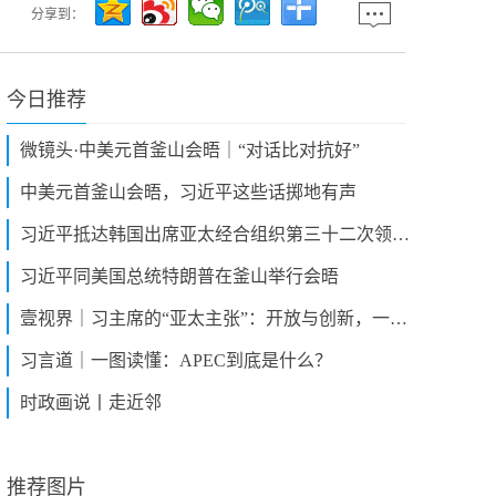
分享到：
今日推荐
微镜头·中美元首釜山会晤｜“对话比对抗好”‍‍
中美元首釜山会晤，习近平这些话掷地有声
习近平抵达韩国出席亚太经合组织第三十二次领导人非正式会议并对韩国进行国事访问
习近平同美国总统特朗普在釜山举行会晤
壹视界｜习主席的“亚太主张”：开放与创新，一个都不能少
习言道｜一图读懂：APEC到底是什么？
时政画说丨走近邻
推荐图片