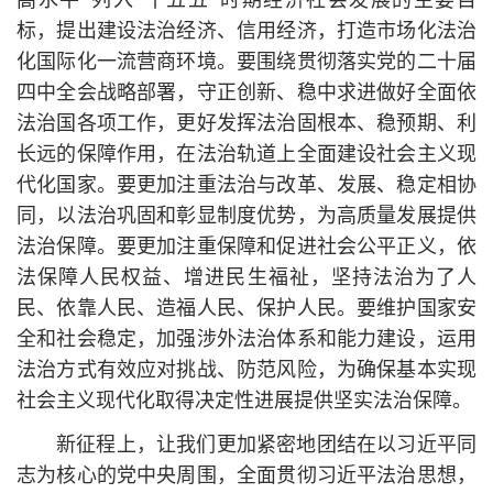
高水平”列入“十五五”时期经济社会发展的主要目
标，提出建设法治经济、信用经济，打造市场化法治
化国际化一流营商环境。要围绕贯彻落实党的二十届
四中全会战略部署，守正创新、稳中求进做好全面依
法治国各项工作，更好发挥法治固根本、稳预期、利
长远的保障作用，在法治轨道上全面建设社会主义现
代化国家。要更加注重法治与改革、发展、稳定相协
同，以法治巩固和彰显制度优势，为高质量发展提供
法治保障。要更加注重保障和促进社会公平正义，依
法保障人民权益、增进民生福祉，坚持法治为了人
民、依靠人民、造福人民、保护人民。要维护国家安
全和社会稳定，加强涉外法治体系和能力建设，运用
法治方式有效应对挑战、防范风险，为确保基本实现
社会主义现代化取得决定性进展提供坚实法治保障。
新征程上，让我们更加紧密地团结在以习
近平
同
志为
核心
的党中央周围，全面贯彻习
近平
法治思想，