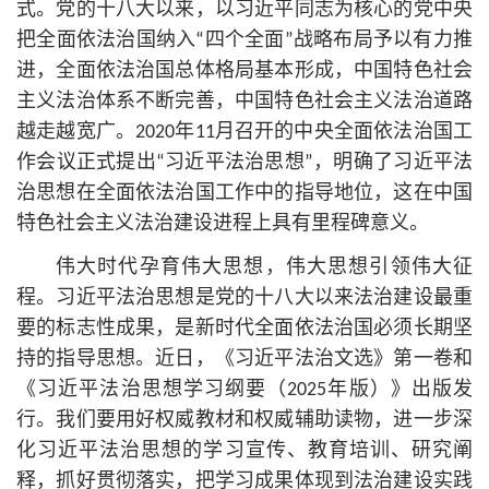
式。党的十八大以来，以习
近平
同志为
核心
的党中央
把全面依法治国纳入“四个全面”战略布局予以有力推
进，全面依法治国总体格局基本形成，中国特色社会
主义法治体系不断完善，中国特色社会主义法治道路
越走越宽广。2020年11月召开的中央全面依法治国工
作会议正式提出“习
近平
法治思想”，明确了习
近平
法
治思想在全面依法治国工作中的指导地位，这在中国
特色社会主义法治建设进程上具有里程碑意义。
伟大时代孕育伟大思想，伟大思想引领伟大征
程。习
近平
法治思想是党的十八大以来法治建设最重
要的标志性成果，是新时代全面依法治国必须长期坚
持的指导思想。近日，《习
近平
法治文选》第一卷和
《习
近平
法治思想学习纲要（2025年版）》出版发
行。我们要用好权威教材和权威辅助读物，进一步深
化习
近平
法治思想的学习宣传、教育培训、研究阐
释，抓好贯彻落实，把学习成果体现到法治建设实践