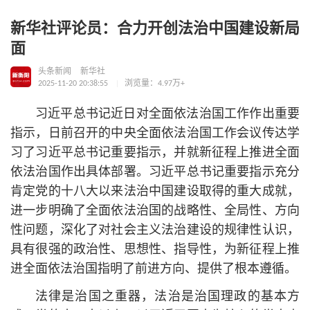
新华社评论员：合力开创法治中国建设新局
面
头条新闻
新华社
2025-11-20 20:38:55
浏览量：4.97万+
习
近平
总
书记
近日对全面依法治国工作作出重要
指示，日前召开的中央全面依法治国工作会议传达学
习了习
近平
总
书记
重要指示，并就新征程上推进全面
依法治国作出具体部署。习
近平
总
书记
重要指示充分
肯定党的十八大以来法治中国建设取得的重大成就，
进一步明确了全面依法治国的战略性、全局性、方向
性问题，深化了对社会主义法治建设的规律性认识，
具有很强的政治性、思想性、指导性，为新征程上推
进全面依法治国指明了前进方向、提供了根本遵循。
法律是治国之重器，法治是治国理政的基本方