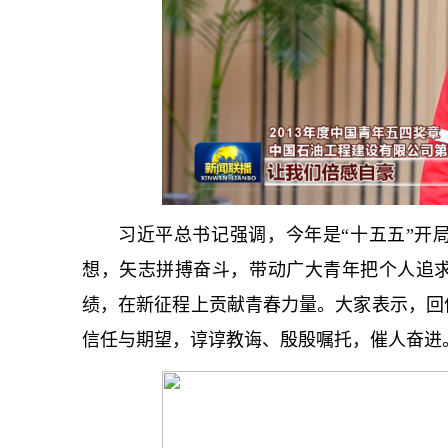
习
近平
总
书记
强调，今年是“十五五”开
想，矢志拼搏奋斗，带动广大青年把个人追
绩，在新征程上贡献青春力量。大家表示，回
信任与期望，谆谆教诲、殷殷嘱托，催人奋进