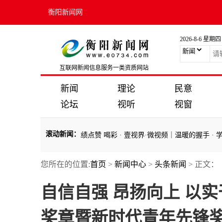
衡阳新闻网
2026-8-6 星期四
互联网新闻信息服务一类资质网站
新闻
理论
民意
论坛
视听
视窗
滚动新闻
：
为青年取得的成就和成绩点赞 喝彩
·
壹视界·微视频｜温暖的握手
·
学习原
您所在的位置:
首页
>
新闻中心
>
头条新闻
> 正文：
为青年取得的成就和成绩点赞 喝彩
·
壹视界·微视频｜温暖的握手
·
学习原
自信自强 昂扬向上 以
奖章暨新时代青年先锋