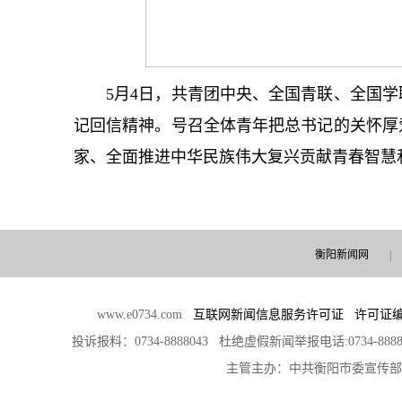
5月4日，共青团中央、全国青联、全国
记
回信精神。号召全体青年把
总
书记
的关怀厚
家、全面推进中华民族伟大复兴贡献青春智慧
衡阳新闻网
|
www.e0734.com
互联网新闻信息服务许可证 许可证编号：4
投诉报料：0734-8888043 杜绝虚假新闻举报电话:0734-888
主管主办：中共衡阳市委宣传