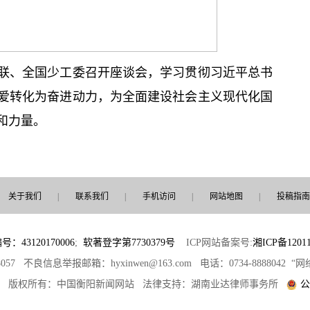
学联、全国少工委召开座谈会，学习贯彻习
近平
总
书
爱转化为奋进动力，为全面建设社会主义现代化国
和力量。
关于我们
|
联系我们
|
手机访问
|
网站地图
|
投稿指南
3120170006
;
软著登字第7730379号
ICP网站备案号:
湘ICP备12011
8057 不良信息举报邮箱：hyxinwen@163.com 电话：0734-8888042
部 版权所有：中国衡阳新闻网站 法律支持：湖南业达律师事务所
公