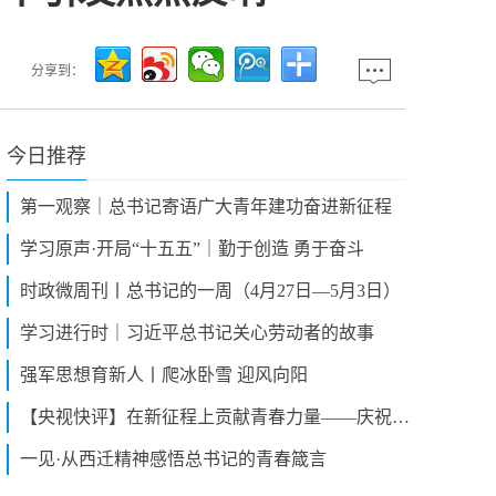
分享到：
今日推荐
第一观察｜总书记寄语广大青年建功奋进新征程
学习原声·开局“十五五”｜勤于创造 勇于奋斗
时政微周刊丨总书记的一周（4月27日—5月3日）
学习进行时｜习近平总书记关心劳动者的故事
强军思想育新人丨爬冰卧雪 迎风向阳
【央视快评】在新征程上贡献青春力量——庆祝五四青年节
一见·从西迁精神感悟总书记的青春箴言