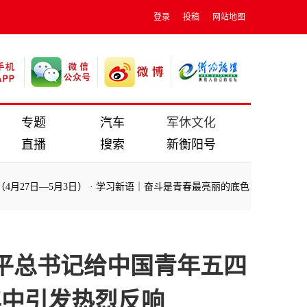
登录
投稿
网站地图
专题
汽车
军休文化
直播
搜索
新衡阳号
7日—5月3日）
·
学习新语｜奋斗是青春最亮丽的底色
·
拾光纪·“以实现
7日—5月3日）
·
学习新语｜奋斗是青春最亮丽的底色
·
拾光纪·“以实现
近平总书记给中国青年五四
年中引发热烈反响