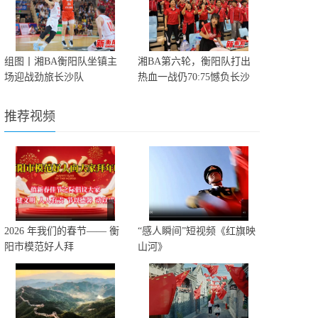
组图丨湘BA衡阳队坐镇主
湘BA第六轮，衡阳队打出
场迎战劲旅长沙队
热血一战仍70:75憾负长沙
推荐视频
2026 年我们的春节—— 衡
“感人瞬间”短视频《红旗映
阳市模范好人拜
山河》