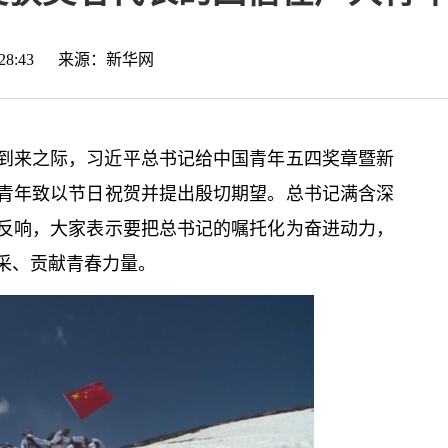
09:28:43 来源：
新华网
到来之际，习
近平
总
书记
给中国青年五四奖章暨新
青年致以节日祝贺并提出殷切期望。
总
书记
满含深
反响，大家表示要把
总
书记
的嘱托化为奋进动力，
采、贡献青春力量。