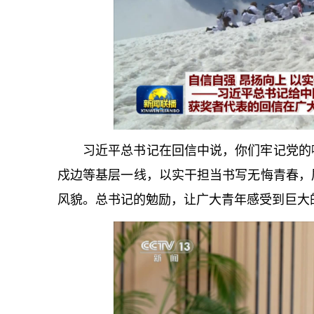
习
近平
总
书记
在回信中说，你们牢记党的
戍边等基层一线，以实干担当书写无悔青春，
风貌。
总
书记
的勉励，让广大青年感受到巨大