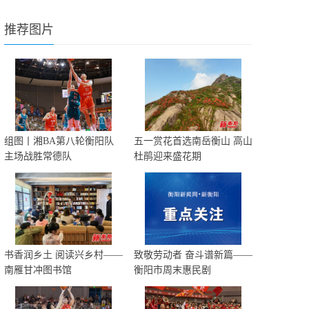
推荐图片
组图丨湘BA第八轮衡阳队
五一赏花首选南岳衡山 高山
主场战胜常德队
杜鹃迎来盛花期
书香润乡土 阅读兴乡村——
致敬劳动者 奋斗谱新篇——
南雁甘冲图书馆
衡阳市周末惠民剧