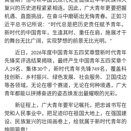
黄金期，恰与以中国式现代化全面推进中华民族伟大
复兴的历史进程紧紧相连。因此，广大青年更要把握
机遇、直面挑战，在奋斗中磨砺出无悔青春。正如习
近平
总
书记
所说：“时代总是把历史责任赋予青年。
新时代的中国青年，生逢其时、重任在肩，施展才干
的舞台无比广阔，实现梦想的前景无比光明。”
近日，2026年度中国青年五四奖章暨新时代青年
先锋奖评选结果揭晓，最终产生中国青年五四奖章个
人29名、集体30个，新时代青年先锋749名，覆盖科
技创新、乡村振兴、绿色发展、社会服务、卫国戍边
等各领域。无论在哪个赛道，无论在何种境遇，广大
青年都能以拼搏奋进的姿态焕发出最耀眼的光彩。
新征程上，广大青年要牢记嘱托，把忠诚书写在
党和人民事业中，把足迹印在祖国大地上，在强国建
设、民族复兴的壮阔画卷上，绘就属于新时代青年的
绚丽篇章！