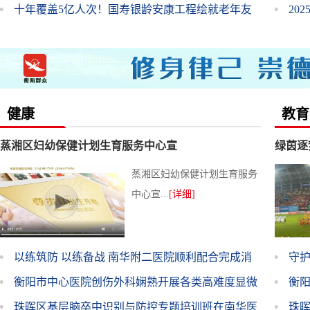
稳固“基本盘”
十年覆盖5亿人次！国寿银龄安康工程绘就老年友
元
20
好新图景
健康
教育
蒸湘区妇幼保健计划生育服务中心宣
绿茵逐
蒸湘区妇幼保健计划生育服务
赛衡阳
中心宣...
[详细]
以练筑防 以练备战 南华附二医院顺利配合完成消
守护
防云梯专项演练
衡阳市中心医院创伤外科娴熟开展各类高难度显微
暑
衡阳
修复手术
珠晖区基层脑卒中识别与防控专题培训班在南华医
放
珠晖