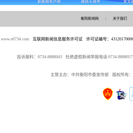
测发现，卧室
服务网络更新优化
PM2.5越高，深度
全国 60 + 门店地址
睡眠越少
及电话汇总
衡阳新闻网
|
关于我们
2026年更新北京十
2026年8月最新指
大优质律师事务所
引：如何获取北京
www.e0734.com
互联网新闻信息服务许可证 许可证编号：4312017000
完整参考榜单
伯爵全国官方售后
华之典建设工程有
网点电话及地址
限公司采购洗碗哥
苏州天梭2026年官
投诉报料：0734-8888043 杜绝虚假新闻举报电话:0734-8888
商用洗碗机
方售后维修咨询联
想问杭州写真哪家
络渠道变更公示 明
主管主办：中共衡阳市委宣传部 版权所有
好？2026年8月杭
确新渠道使用方式
州可靠的写真门店
及注意事项
主流清单
2026 百达翡丽沈阳
​中式台球桌厂家怎
维修服务网点权威
么选？2026年球房
核验指南 汇总 60
投资人的“选厂参
余家正规授权服务
考”与一家深耕34
中心完整地址
年的老厂样本
2026年8月上海伯
​台球桌厂家哪家
爵中国官方售后服