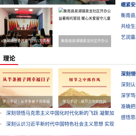
业教育
绷紧安
衡南县
消防应
共绘生
全通道
艺润童
活动
泉湖镇团委开展“12355为青春
衡南县泉湖镇泉龙社区开办公
子健康
护航——暑期平安成长”系列
益暑假托管班 暖心关爱留守儿
理论
宣讲活动
童
深刻领
深刻认
推进区
深学笃
马克思
学习手记｜从半条被子到幸福
学习手记｜细节之中抓作风
准确把
量
深刻领悟马克思主义中国化时代化新的飞跃 凝聚加
日子
感悟思
快推进区域中心化进程的奋进力量
深刻认识习近平新时代中国特色社会主义思想 实现
了马克思主义中国化时代化新的飞跃