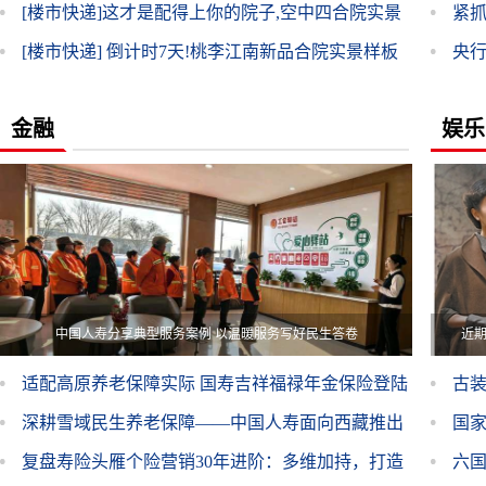
盛放，
[楼市快递]
这才是配得上你的院子,空中四合院实景
紧
样板
[楼市快递]
倒计时7天!桃李江南新品合院实景样板
央
业内
金融
娱乐
样
中国人寿分享典型服务案例 以温暖服务写好民生答卷
近
适配高原养老保障实际 国寿吉祥福禄年金保险登陆
古
西藏市场
深耕雪域民生养老保障——中国人寿面向西藏推出
国
首款本土化年金保险产品
复盘寿险头雁个险营销30年进阶：多维加持，打造
六国