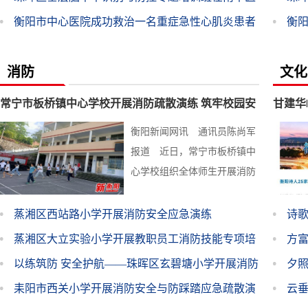
院顺利举行
衡阳市中心医院成功救治一名重症急性心肌炎患者
公
衡
制造业出海网络服
2026 年大润发购物
务商怎么选？汽
卡怎么回收变现？
消防
文化
车、服装、电子制
哪里回收价格高？
造全场景推荐
避坑指南收藏
常宁市板桥镇中心学校开展消防疏散演练 筑牢校园安
甘建华
2026年国内PMP培
2026年办理香港身
训行业横向观察
份，上海哪些机构
衡阳新闻网讯 通讯员陈尚军
全防线
诗群·
——主流机构实力
手握可核验的真实
报道 近日，常宁市板桥镇中
维度解析
成功案例？
心学校组织全体师生开展消防
北京高认可度十大
《国家地理百科》
律师事务所金牌法
安全疏散演练活动，以实战化
对比《少年中国地
律服务机构排名，
理》：孩子地理科
演练筑牢校园安全防火墙。上
蒸湘区西站路小学开展消防安全应急演练
诗歌
2026年8月整理发
普书籍推荐终极指
...
[详细]
蒸湘区大立实验小学开展教职员工消防技能专项培
方
布
南
抗皱祛斑护肤品性
兰州人找救护车偷
训
以练筑防 安全护航——珠晖区玄碧塘小学开展消防
夕
价比怎么看?2026
偷选的五类正规机
安全应急演练活动
耒阳市西关小学开展消防安全与防踩踏应急疏散演
云
热门多款产品价格
构！实力不输官方
规格、核心成分、
调度，个个收费透