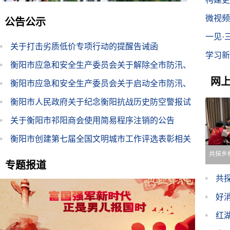
微视频
公告公示
一见·
关于打击劣质低价专项行动的提醒告诫函
学习新
衡阳市应急和安全生产委员会关于解除全市防汛、
网
地质灾害、自然灾害救助四级应急响应的通知
衡阳市应急和安全生产委员会关于启动全市防汛、
地质灾害、自然灾害救助四级应急响应的通知
衡阳市人民政府关于纪念衡阳抗战历史防空警报试
鸣的通告
关于衡阳市祁阳商会使用简易程序注销的公告
衡阳市创建第七届全国文明城市工作评选表彰相关
共探乡
表格
专题报道
选
共
好
大
红