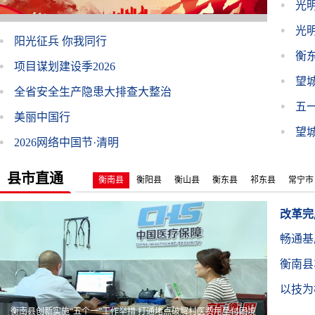
光
光
阳光征兵 你我同行
衡
项目谋划建设季2026
望
全省安全生产隐患大排查大整治
五
美丽中国行
望
2026网络中国节·清明
县市直通
衡南县
衡阳县
衡山县
衡东县
祁东县
常宁市
改革完
畅通基
质生活
衡南县
生实事
以技为
生产专
衡南县创新实施“五个一”工作举措 打通堵点破解村医费用垫付困境