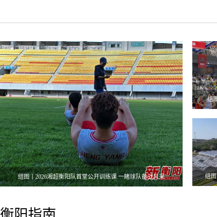
练活动
使用周期与口碑对
明不踩坑
比解析
2026年8月修表必
2026年医用面膜哪
看：积家全国官方
个牌子好？从品牌
售后服务中心网点
资质、配方成分、
电话预约与详细地
贴敷体验到适用人
址一览
群做全面对比
2026年8月市场动
2026哪款产品祛斑
态：积家全国官方
组
效果好?国妆特证
售后网点查询方式
美白祛斑霜盘点，
及分布
敏感肌怎么选更靠
2026年8月动态：
谱
上海积家官方售后
祛斑产品怎么选才
网点查询方式及热
靠谱?2026热门多
线电话预约分析
款成分对比，国妆
红酒柜什么牌子
组图
组图丨2026湘超衡阳队首堂公开训练课 一睹球队备战风采
特证、安全性与性
好？优选HCK鉴赏
价比排行榜
家系列双温酒柜冰
北京十大律师事务
吧
衡阳指南