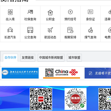
所排名前十名，
2026年8月修表必
2026北京梯队靠前
读：积家手表官方





的律师事务所完整
维修服务中心电话
名录
出入境
社保查询
公积金
预约挂号
身份证
违章
与地址
2026年祛斑霜哪个
2026年8月修表必





牌子好且适合敏感
读：广州积家手表
肌?安全配方、国
官方维修服务中心
长途汽车
公交查询
航班动态
假期安排
煤气查询
电费
妆特证与长期耐受
电话与详细地址公
实测分析
布
2026年国家级继续
拨通400-969-8591
合作伙伴
友情链接
中国城市新闻联盟
城市联盟
医学教育项目白内
温州劳力士官方直
障与复杂晶状体疾
营售后服务客服热
病诊治学习班在沪
线，服务全天畅通
召开
2026年8月北京劳
北京综合实力出众
力士官方售后网点
十大律师事务所
大盘点：地址、电
2026最新排名一览
话、营业时间
宾夕法尼亚大学研
2026 年 8 月最新江
究：62人的睡眠监
诗丹顿中国区售后