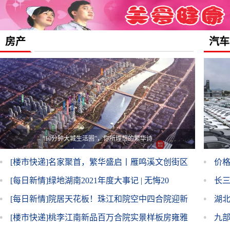
房产
汽车
“10分钟大城生活圈”，你所理想的繁华诗
[楼市快递]
名家聚首，繁华盛启丨雁鸣溪文创街区
价格
媒体见
[每日新情]
绿地湖南2021年度大事记 | 无悔20
长
[每日新情]
院居天花板！珠江和院空中四合院迎新
角
湖北
开盘暨
[楼市快递]
桃李江南新品百万合院实景样板房雍雅
元
九