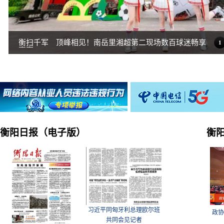
氛围感拉满！湘超“第二现_
1
衡阳日报（电子版）
衡
习近平同匈牙利总理欧尔班
政协
共同会见记者