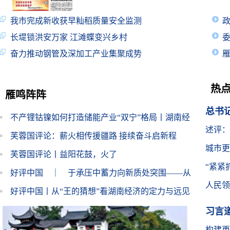
我市完成新收获早籼稻质量安全监测
长堤锁洪安万家 江滩蝶变兴乡村
奋力推动钢管及深加工产业集聚成势
热
雁鸣阵阵
总书
不产锂钴镍如何打造储能产业“双宁”格局丨湖南经
述评：
济微观察⑤
芙蓉国评论：薪火相传援疆路 接续奋斗启新程
城市更
芙蓉国评论丨益阳花鼓，火了
“紧紧
好评中国 ｜ 于承压中蓄力向新质处突围——从
人民领
突出重
2026年半年经济数据看湖南高质量发展底气
好评中国丨从“王的猜想”看湖南经济的定力与远见
习言
构建更